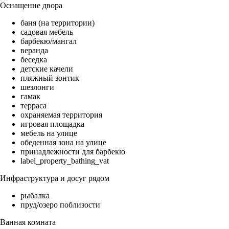
Оснащение двора
баня (на территории)
садовая мебель
барбекю/мангал
веранда
беседка
детские качели
пляжный зонтик
шезлонги
гамак
терраса
охраняемая территория
игровая площадка
мебель на улице
обеденная зона на улице
принадлежности для барбекю
label_property_bathing_vat
Инфраструктура и досуг рядом
рыбалка
пруд/озеро поблизости
Ванная комната