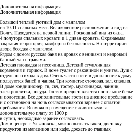
Дополнительная информация
Дополнительная информация
Большой тёплый уютный дом с мангалом
на 10-11 спальных мест. Великолепное расположение и вид на
Волгу. Находится на первой линии. Роскошный вид из окна.
4 полутора спальных кровати и 1 диван-кровать. Охраняемая
закрытая территория, комфорт и безопасность. На территории
двора беседка с мангалом.
Рядом с домом русская баня на дровах с вениками и кедровый
банный чан с травами.
Детская площадка и песочница. Детский стульчик для
кормления и горшок. В доме туалет с раковиной и унитаз. Душ с
отдельного входа в дом. Очень часто гости в дополнение к дому
пользуются баней и чаном. Три комнаты: столовая, зал, спальня.
В доме кондиционер, тв, свч, тостер, мультиварка, чайник,
электроплитка, посуда. Гостям предоставляется постельное белье
и полотенца. Все дополнительные гости на дневное пребывание
и с остановкой на ночь согласовываются заранее с оплатой
пребывания. Возможно размещение с животными за
дополнительную плату от 1000 р.
в сутки, необходимо заранее согласовать.
Дом в центре г. Ульяновска, можно вызвать такси, доставку
продуктов из магазинов или кафе, доехать до главных