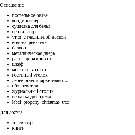
Оснащение
постельное бельё
кондиционер
сушилка для белья
вентилятор
утюг с гладильной доской
водонагреватель
балкон
металлическая дверь
раскладная кровать
шкаф
москитная сетка
гостиный уголок
деревянный/паркетный пол
обогреватель
журнальный столик
вешалка для одежды
label_property_christmas_tree
Для досуга
телевизор
книги