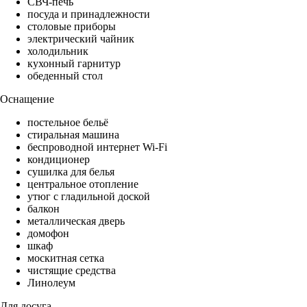
СВЧ-печь
посуда и принадлежности
столовые приборы
электрический чайник
холодильник
кухонный гарнитур
обеденный стол
Оснащение
постельное бельё
стиральная машина
беспроводной интернет Wi-Fi
кондиционер
сушилка для белья
центральное отопление
утюг с гладильной доской
балкон
металлическая дверь
домофон
шкаф
москитная сетка
чистящие средства
Линолеум
Для досуга