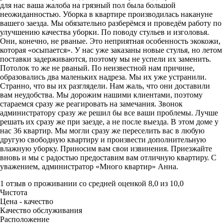
для нас ваша жалоба на грязный пол была большой
неожиданностью. Уборка в квартире производилась накануне
вашего заезда. Мы обязательно разберёмся и проведём работу по
улучшению качества уборки. По поводу стульев и изголовья.
Они, конечно, не рваные. Это неприятная особенность экокожи,
которая «осыпается». У нас уже заказаны новые стулья, но летом
поставки задерживаются, поэтому мы не успели их заменить.
Потолок то же не рваный. По неизвестной нам причине,
образовались два маленьких надреза. Мы их уже устранили.
Странно, что вы их разглядели. Нам жаль, что они доставили
вам неудобства. Мы дорожим нашими клиентами, поэтому
стараемся сразу же реагировать на замечания. Звонок
администратору сразу же решил бы все ваши проблемы. Лучше
решать их сразу же при заезде, а не после выезда. В этом доме у
нас 36 квартир. Мы могли сразу же переселить вас в любую
другую свободную квартиру и произвести дополнительную
влажную уборку. Приносим вам свои извинения. Приезжайте
вновь и мы с радостью предоставим вам отличную квартиру. С
уважением, администратор «Много квартир» Анна.
1 отзыв
о проживании со средней оценкой
8,0
из
10,0
Чистота
Цена - качество
Качество обслуживания
Расположение