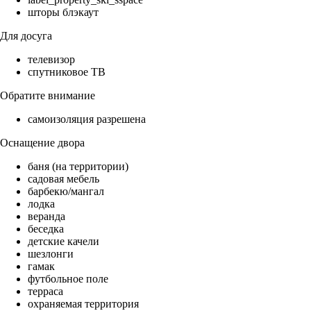
шторы блэкаут
Для досуга
телевизор
спутниковое ТВ
Обратите внимание
самоизоляция разрешена
Оснащение двора
баня (на территории)
садовая мебель
барбекю/мангал
лодка
веранда
беседка
детские качели
шезлонги
гамак
футбольное поле
терраса
охраняемая территория