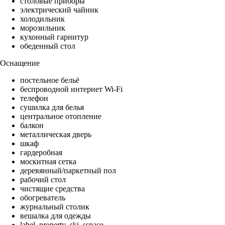
столовые приборы
электрический чайник
холодильник
морозильник
кухонный гарнитур
обеденный стол
Оснащение
постельное бельё
беспроводной интернет Wi-Fi
телефон
сушилка для белья
центральное отопление
балкон
металлическая дверь
шкаф
гардеробная
москитная сетка
деревянный/паркетный пол
рабочий стол
чистящие средства
обогреватель
журнальный столик
вешалка для одежды
label_property_ski_sspace