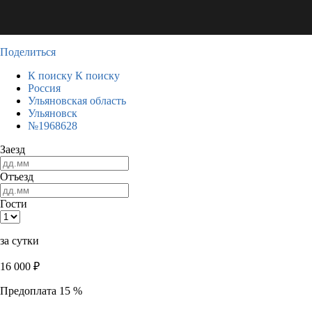
Поделиться
К поиску
К поиску
Россия
Ульяновская область
Ульяновск
№1968628
Заезд
Отъезд
Гости
за сутки
16 000
₽
Предоплата 15 %