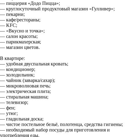
— пиццерия «Додо Пицца»;
— круглосуточный продуктовый магазин «Гулливер»;
— пекарни;
— кафе/рестораны;
— KFC;
— «Вкусно и точка»;
— салон красоты;
— парикмахерская;
— магазин цветов.
В квартире:
— удобная двуспальная кровать;
— кондиционер;
— холодильник;
— чайник (заварка/сахар);
— микроволновая печь;
— электрическая плита;
— стиральная машина;
— телевизор;
— фен;
— утюг;
— гладильная доска;
— чистое постельное бельё, полотенца, средства гигиены;
— необходимый набор посуды для приготовления и
употребления еды.