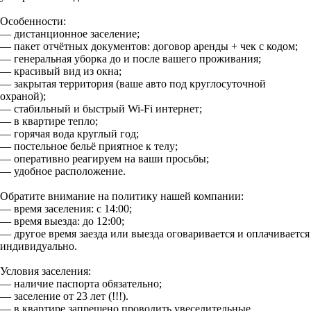
Особенности:
— дистанционное заселение;
— пакет отчётных документов: договор аренды + чек с кодом;
— генеральная уборка до и после вашего проживания;
— красивый вид из окна;
— закрытая территория (ваше авто под круглосуточной
охраной);
— стабильный и быстрый Wi-Fi интернет;
— в квартире тепло;
— горячая вода круглый год;
— постельное бельё приятное к телу;
— оперативно реагируем на ваши просьбы;
— удобное расположение.
Обратите внимание на политику нашей компании:
— время заселения: с 14:00;
— время выезда: до 12:00;
— другое время заезда или выезда оговаривается и оплачивается
индивидуально.
Условия заселения:
— наличие паспорта обязательно;
— заселение от 23 лет (!!!).
— в квартире запрещено проводить увеселительные