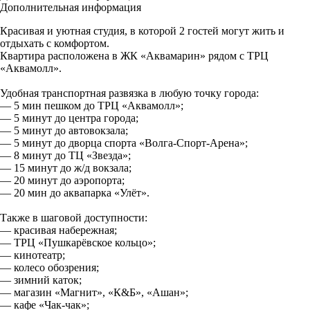
Дополнительная информация
Красивая и уютная студия, в которой 2 гостей могут жить и
отдыхать с комфортом.
Квартира расположена в ЖК «Аквамарин» рядом с ТРЦ
«Аквамолл».
Удобная транспортная развязка в любую точку города:
— 5 мин пешком до ТРЦ «Аквамолл»;
— 5 минут до центра города;
— 5 минут до автовокзала;
— 5 минут до дворца спорта «Волга-Спорт-Арена»;
— 8 минут до ТЦ «Звезда»;
— 15 минут до ж/д вокзала;
— 20 минут до аэропорта;
— 20 мин до аквапарка «Улёт».
Также в шаговой доступности:
— красивая набережная;
— ТРЦ «Пушкарёвское кольцо»;
— кинотеатр;
— колесо обозрения;
— зимний каток;
— магазин «Магнит», «К&Б», «Ашан»;
— кафе «Чак-чак»;