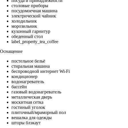
посуда и принадлежности
столовые приборы
посудомоечная машина
электрический чайник
холодильник
морозильник
кухонный гарнитур
обеденный стол
label_property_tea_coffee
Оснащение
постельное бельё
стиральная машина
беспроводной интернет Wi-Fi
кондиционер
водонагреватель
бассейн
газовый водонагреватель
металлическая дверь
москитная сетка
гостиный уголок
плиточный/мраморный пол
вешалка для одежды
шторы блэкаут