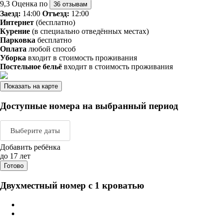
9,3
Оценка по
36 отзывам
Заезд:
14:00
Отъезд:
12:00
Интернет
(бесплатно)
Курение
(в специально отведённых местах)
Парковка
бесплатно
Оплата
любой способ
Уборка
входит в стоимость проживания
Постельное бельё
входит в стоимость проживания
Показать на карте
Доступные номера на выбранный период
Выберите даты
Добавить ребёнка
Август 2026
Сентяб
до 17 лет
Готово
пн
вт
ср
чт
пт
сб
вс
пн
вт
ср
ч
Двухместный номер с 1 кроватью
1
2
1
2
3
3
4
5
6
7
8
9
7
8
9
1