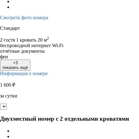
10
11
12
13
14
15
16
14
15
16
1
17
18
19
20
21
22
23
21
22
23
2
Смотреть фото номера
24
25
26
27
28
29
30
28
29
30
Стандарт
31
2
2 гостя
1 кровать
20 м
беспроводной интернет Wi-Fi
отчётные документы
фен
+3
показать ещё
Информация о номере
1 600
₽
за сутки
Двухместный номер с 2 отдельными кроватями